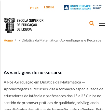
Skip to main content
LOGIN
PT
EN
Home
Didática da Matemática - Aprendizagens e Recursos
As vantagens do nosso curso
A Pós-Graduação em Didática da Matemática —
Aprendizagens e Recursos visa a formação especializada de
educadores de infância e professores dos 1.º e 2.º Ciclos no
sentido de promover práticas de qualidade, privilegiando
uma dinâmica de práticas de formação-ação reflexivas. Este