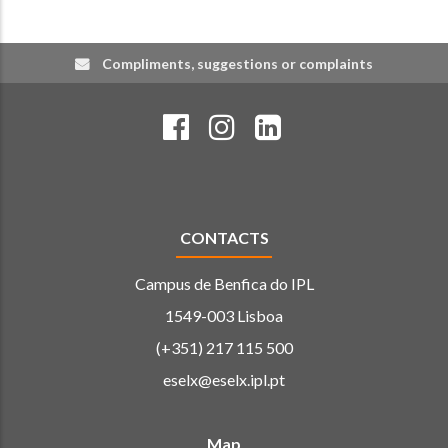
Compliments, suggestions or complaints
CONTACTS
Campus de Benfica do IPL
1549-003 Lisboa
(+351) 217 115 500
eselx@eselx.ipl.pt
Map