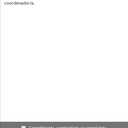
coordenador/a.
Compliments, suggestions or complaints