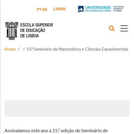
Skip to main content
LOGIN
PT
EN
Home
15.º Seminário de Matemática e Ciências Experimentais
Assinalamos este ano a 15.ª edição do Seminário de