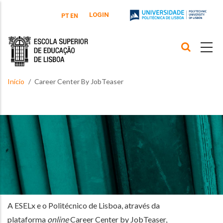
Passar para o conteúdo principal
LOGIN
PT
EN
Início
Career Center By JobTeaser
A ESELx e o Politécnico de Lisboa, através da
plataforma
online
Career Center by JobTeaser,