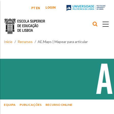
Passar para o conteúdo principal
LOGIN
PT
EN
Início
Recursos
AE.Maps | Mapear para articular
EQUIPA
PUBLICAÇÕES
RECURSO ONLINE