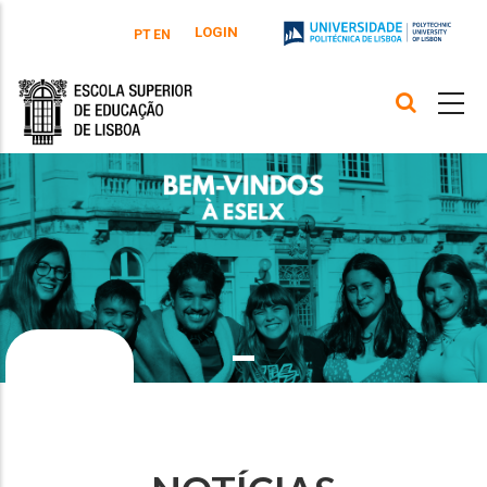
Passar para o conteúdo principal
LOGIN
PT
EN
SABER MAIS