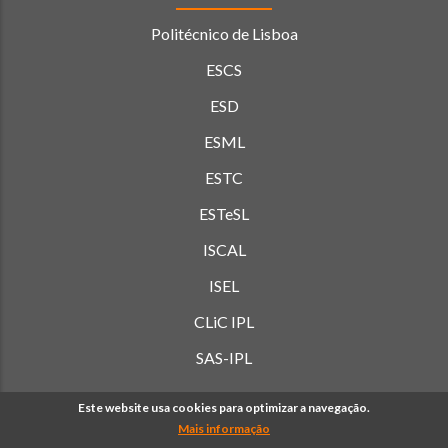
Politécnico de Lisboa
ESCS
ESD
ESML
ESTC
ESTeSL
ISCAL
ISEL
CLiC IPL
SAS-IPL
Este website usa cookies para optimizar a navegação.
Mais informação
© Copyright Politécnico de Lisboa 2019-
2026. Todos os