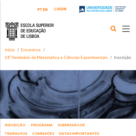
Passar para o conteúdo principal
LOGIN
PT
EN
Início
Encontros
14.º Seminário de Matemática e Ciências Experimentais
Inscrição
INSCRIÇÃO
PROGRAMA
SUBMISSÃO DE
TRABALHOS
COMISSÕES
DATAS IMPORTANTES