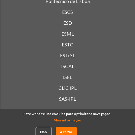
Politécnico de Lisboa
ESCS
ESD
ESML
ESTC
ESTeSL
ISCAL
ISEL
CLiC IPL
SAS-IPL
Este website usa cookies para optimizar a navegação.
Mais informação
© Copyright Politécnico de Lisboa 2019-
2026. Todos os
direitos reservados. |
Política de Privacidade
Não
Aceitar