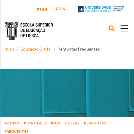
Passar para o conteúdo principal
LOGIN
PT
EN
Início
Educação Digital
Perguntas Frequentes
ACESSO
PLANO DE ESTUDOS
BOLSAS
PERGUNTAS
FREQUENTES