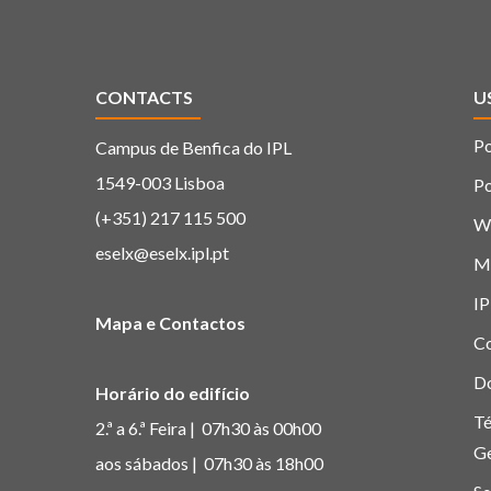
CONTACTS
U
Po
Campus de Benfica do IPL
1549-003 Lisboa
Po
(+351) 217 115 500
W
eselx@eselx.ipl.pt
M
IP
Mapa e Contactos
C
D
Horário do edifício
Té
2.ª a 6.ª Feira | 07h30 às 00h00
G
aos sábados | 07h30 às 18h00