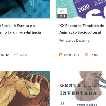
31
JAN
ência | A Escrita e a
XX Encontro Temático de
a no Jardim-de-Infância
Animação Sociocultural
Folheto do Encontro
-02-12
16:30
2020-01-31
15:00
22