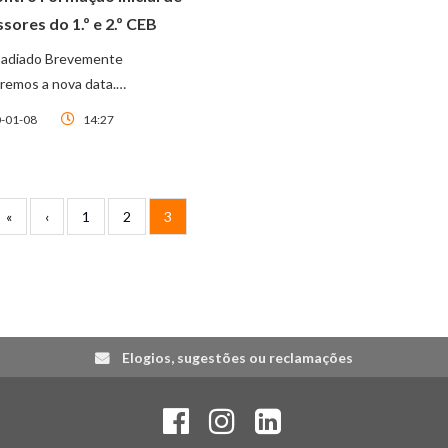
sores do 1.º e 2.º CEB
 adiado Brevemente
remos a nova data.…
-01-08
14:27
Primeira página
Página anterior
Page
Page
Página atual
«
‹
1
2
3
Elogios, sugestões ou reclamações