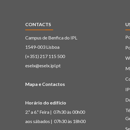
CONTACTS
U
Po
Campus de Benfica do IPL
1549-003 Lisboa
Po
(+351) 217 115 500
W
eselx@eselx.ipl.pt
M
C
Mapa e Contactos
IP
D
Horário do edifício
Té
2.ª a 6.ª Feira | 07h30 às 00h00
G
aos sábados | 07h30 às 18h00
Se