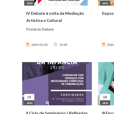
JAN
JAN
IV Debate à volta da Mediação
Expos
Artística e Cultural
Postal do Debate
2020-01-30
15:00
2020
09
08
JAN
JAN
II Ciclo de Seminários | Reflexões
III En