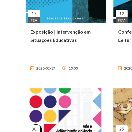
17
12
FEV
FEV
Exposição | Intervenção em
Confer
Situações Educativas
Leitur
2020-02-17
10:00
2020
30
25