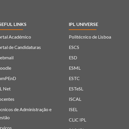
SEFUL LINKS
IPL UNIVERSE
rtal Académico
Politécnico de Lisboa
rtal de Candidaturas
ESCS
ebmail
ESD
oodle
ESML
omPEnD
ESTC
L Net
ESTeSL
ocentes
ISCAL
cnicos de Administração e
ISEL
estão
CLiC IPL
rviços