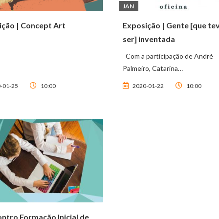
JAN
ição | Concept Art
Exposição | Gente [que te
ser] inventada
Com a participação de André
Palmeiro, Catarina…
-01-25
10:00
2020-01-22
10:00
contro Formação Inicial de