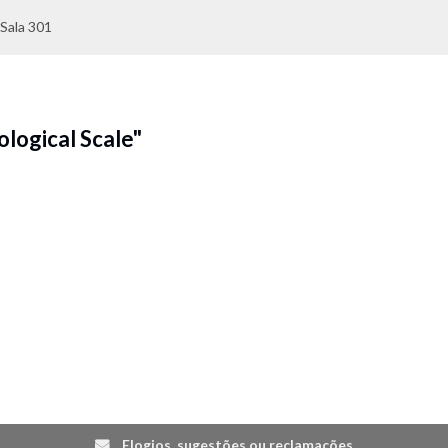
Sala 301
logical Scale"
Elogios, sugestões ou reclamações