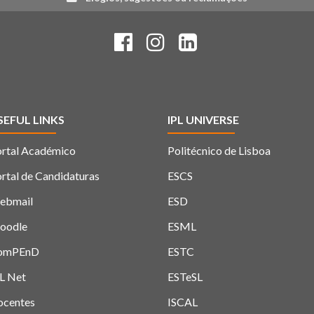
SEFUL LINKS
IPL UNIVERSE
rtal Académico
Politécnico de Lisboa
rtal de Candidaturas
ESCS
ebmail
ESD
oodle
ESML
omPEnD
ESTC
L Net
ESTeSL
ocentes
ISCAL