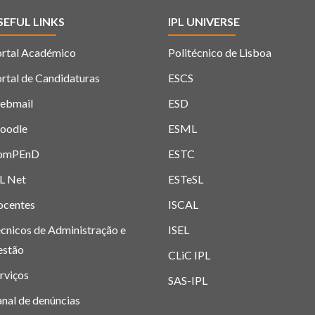
SEFUL LINKS
IPL UNIVERSE
rtal Académico
Politécnico de Lisboa
rtal de Candidaturas
ESCS
ebmail
ESD
oodle
ESML
omPEnD
ESTC
L Net
ESTeSL
ocentes
ISCAL
cnicos de Administração e
ISEL
estão
CLiC IPL
rviços
SAS-IPL
nal de denúncias