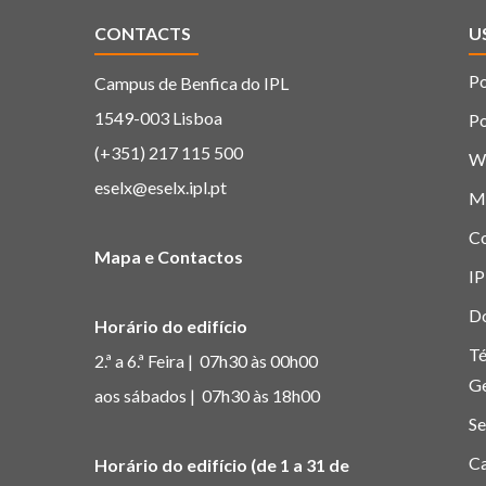
CONTACTS
U
Po
Campus de Benfica do IPL
1549-003 Lisboa
Po
(+351) 217 115 500
W
eselx@eselx.ipl.pt
M
C
Mapa e Contactos
IP
D
Horário do edifício
Té
2.ª a 6.ª Feira | 07h30 às 00h00
G
aos sábados | 07h30 às 18h00
Se
Ca
Horário do edifício (de 1 a 31 de