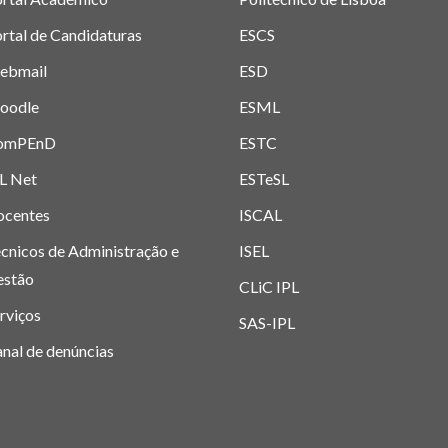
rtal de Candidaturas
ESCS
ebmail
ESD
oodle
ESML
omPEnD
ESTC
L Net
ESTeSL
ocentes
ISCAL
cnicos de Administração e
ISEL
estão
CLiC IPL
rviços
SAS-IPL
nal de denúncias