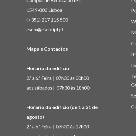
Campus de Benfica do IPL
1549-003 Lisboa
Po
(+351) 217 115 500
W
eselx@eselx.ipl.pt
M
C
Mapa e Contactos
IP
D
Horário do edifício
Té
2.ª a 6.ª Feira | 07h30 às 00h00
G
aos sábados | 07h30 às 18h00
Se
Ca
Horário do edifício (de 1 a 31 de
agosto)
2.ª a 6.ª Feira | 07h30 às 17h00