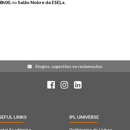
8h00
, no
Salão Nobre da ESELx
.
Elogios, sugestões ou reclamações
SEFUL LINKS
IPL UNIVERSE
rtal Académico
Politécnico de Lisboa