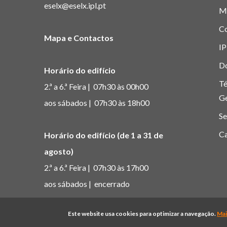
eselx@eselx.ipl.pt
M
C
Mapa e Contactos
IP
D
Horário do edifício
Té
2.ª a 6.ª Feira | 07h30 às 00h00
G
aos sábados | 07h30 às 18h00
Se
Ca
Horário do edifício (de 1 a 31 de
agosto)
2.ª a 6.ª Feira | 07h30 às 17h00
aos sábados | encerrado
© Copyright Pol
Este website usa cookies para optimizar a navegação.
Mai