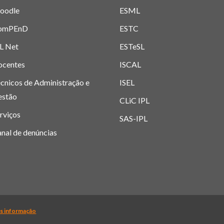
oodle
ESML
omPEnD
ESTC
L Net
ESTeSL
ocentes
ISCAL
cnicos de Administração e
ISEL
estão
CLiC IPL
rviços
SAS-IPL
nal de denúncias
itécnico de Lisboa 2019-
2026. Todos os direitos reservados. |
Polí
s informação