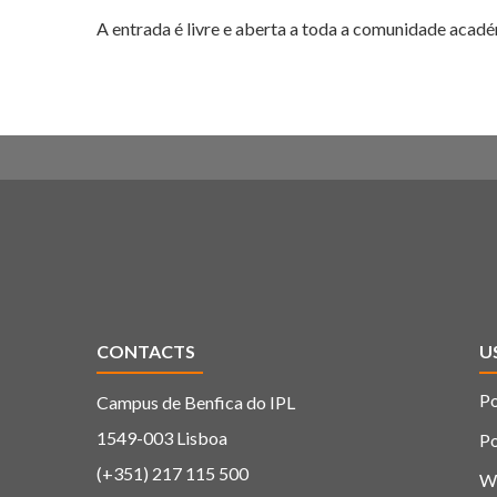
CONTACTS
U
Po
Campus de Benfica do IPL
1549-003 Lisboa
Po
(+351) 217 115 500
W