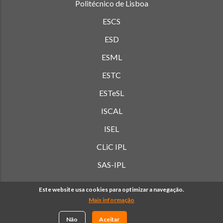
Politécnico de Lisboa
ESCS
ESD
ESML
ESTC
ESTeSL
ISCAL
ISEL
CLiC IPL
SAS-IPL
Este website usa cookies para optimizar a navegação.
Mais informação
© Copyright Politécnico de Lisboa 2019-
2026. Todos os
direitos reservados. |
Política de Privacidade
Não
Aceitar