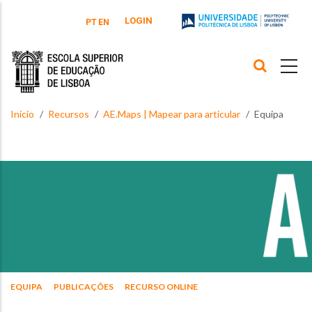
Passar para o conteúdo principal
LOGIN
PT
EN
Início
Recursos
AE.Maps | Mapear para articular
Equipa
EQUIPA
PUBLICAÇÕES
RECURSO ONLINE