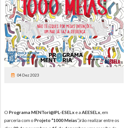
04 Dez 2023
O
Programa MENTori@IPL-ESELx
e a
AEESELx
, em
parceria com o
Projeto “1000 Meias
”,irão realizar entre os