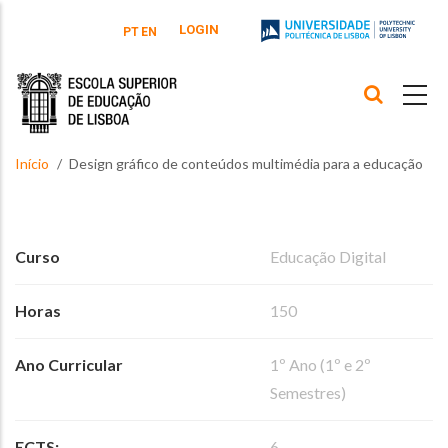
Passar para o conteúdo principal
LOGIN
PT
EN
Início
Design gráfico de conteúdos multimédia para a educação
Curso
Educação Digital
Horas
150
Ano Curricular
1º Ano (1º e 2º
Semestres)
ECTS:
6