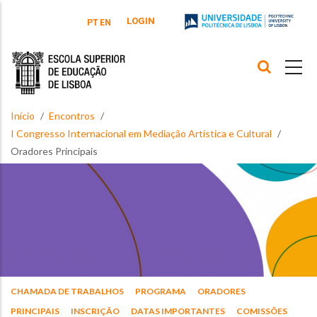
Passar para o conteúdo principal
LOGIN
PT
EN
Início
Encontros
I Congresso Internacional em Mediação Artística e Cultural
Oradores Principais
CHAMADA DE TRABALHOS
PROGRAMA
ORADORES
PRINCIPAIS
INSCRIÇÃO
DATAS IMPORTANTES
COMISSÕES