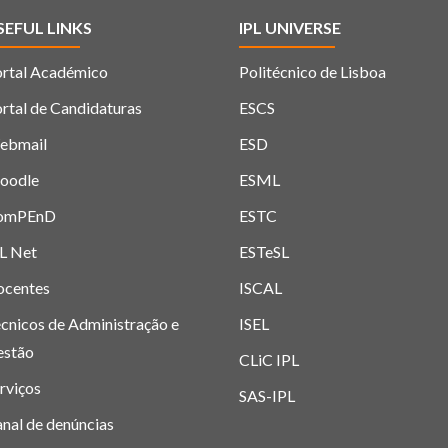
SEFUL LINKS
IPL UNIVERSE
rtal Académico
Politécnico de Lisboa
rtal de Candidaturas
ESCS
ebmail
ESD
oodle
ESML
omPEnD
ESTC
L Net
ESTeSL
ocentes
ISCAL
cnicos de Administração e
ISEL
estão
CLiC IPL
rviços
SAS-IPL
nal de denúncias