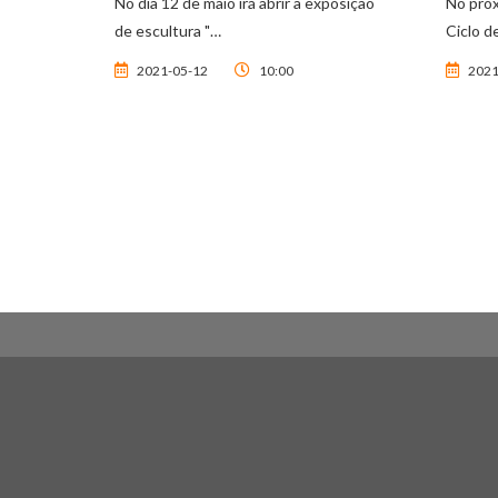
No dia 12 de maio irá abrir a exposição
No próx
de escultura "…
Ciclo d
2021-05-12
10:00
2021
Paginação