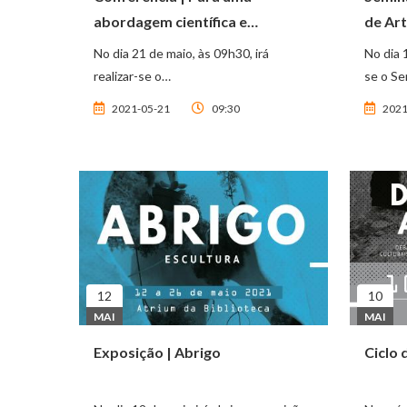
abordagem científica e
de Art
pedagógica de
No dia 21 de maio, às 09h30, irá
No dia 1
Nomes e Adjetivos ...
realizar-se o…
se o Se
2021-05-21
09:30
2021
12
10
MAI
MAI
Exposição | Abrigo
Ciclo 