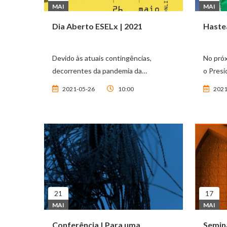
MAI
MAI
Dia Aberto ESELx | 2021
Haste
Devido às atuais contingências,
No próx
decorrentes da pandemia da…
o Pres
2021-05-26
10:00
2021
21
17
MAI
MAI
Conferência | Para uma
Seminá