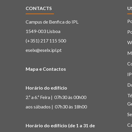
CONTACTS
U
Po
Campus de Benfica do IPL
1549-003 Lisboa
Po
(+351) 217 115 500
W
eselx@eselx.ipl.pt
M
C
Mapa e Contactos
IP
D
Horário do edifício
Té
2.ª a 6.ª Feira | 07h30 às 00h00
G
aos sábados | 07h30 às 18h00
Se
Ca
Horário do edifício (de 1 a 31 de