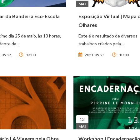
MAI
ar da Bandeira Eco-Escola
Exposição Virtual | Mapa 
Olhares
imo dia 25 de maio, às 13 horas,
Este é o resultado de diversos
idente da…
trabalhos criados pela…
-05-25
13:00
2021-05-21
10:00
13
MAI
rio | A Viagem pela Obra
Workshop | Encadernaçã