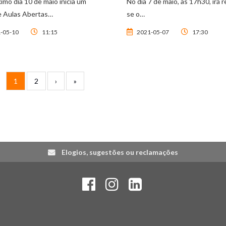
imo dia 10 de maio inicia um
No dia 7 de maio, às 17h30, irá re
e Aulas Abertas…
se o…
-05-10
11:15
2021-05-07
17:30
Página atual
Page
Próxima página
Última página
1
2
›
»
Elogios, sugestões ou reclamações