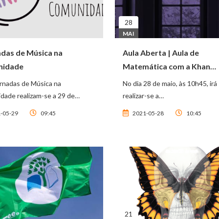
28
MAI
adas de Música na
Aula Aberta | Aula de
nidade
Matemática com a Khan
Academy
ornadas de Música na
No dia 28 de maio, às 10h45, irá
dade realizam-se a 29 de…
realizar-se a…
-05-29
09:45
2021-05-28
10:45
21