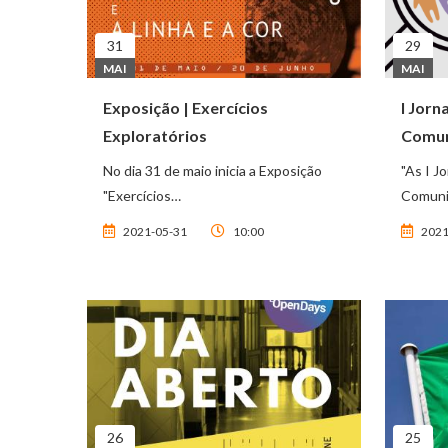
31
29
MAI
MAI
Exposição | Exercícios
I Jorn
Exploratórios
Comu
No dia 31 de maio inicia a Exposição
"As I J
"Exercícios…
Comuni
2021-05-31
10:00
2021
26
25