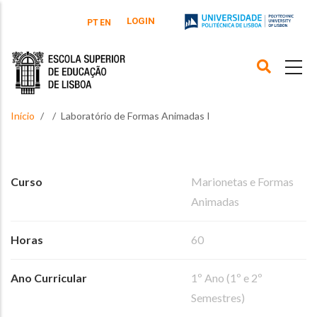
Passar para o conteúdo principal
LOGIN
PT
EN
Início
Laboratório de Formas Animadas I
Curso
Marionetas e Formas
Animadas
Horas
60
Ano Curricular
1º Ano (1º e 2º
Semestres)