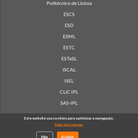
Politécnico de Lisboa
ESCS
ESD
ESML
ESTC
ESTeSL
ISCAL
ISEL
CLiC IPL
SAS-IPL
Este website usa cookies para optimizar a navegação.
Mais informação
© Copyright Politécnico de Lisboa 2019-
2026. Todos os
direitos reservados. |
Política de Privacidade
Não
Aceitar