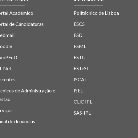
rtal Académico
Politécnico de Lisboa
rtal de Candidaturas
ESCS
ebmail
ESD
oodle
ESML
omPEnD
ESTC
L Net
ESTeSL
ocentes
ISCAL
cnicos de Administração e
ISEL
estão
CLiC IPL
rviços
SAS-IPL
nal de denúncias