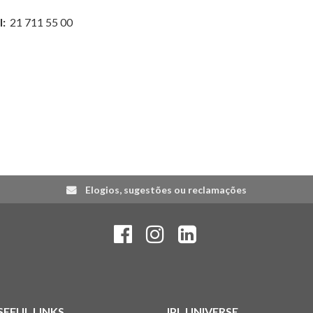
l:
21 711 55 00
Elogios, sugestões ou reclamações
SEFUL LINKS
IPL UNIVERSE