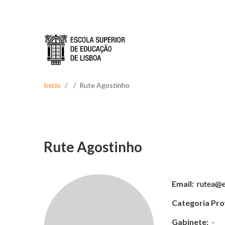
Passar para o conteúdo principal
Início
Rute Agostinho
Rute Agostinho
Email:
rutea@es
Categoria Prof
Gabinete:
-