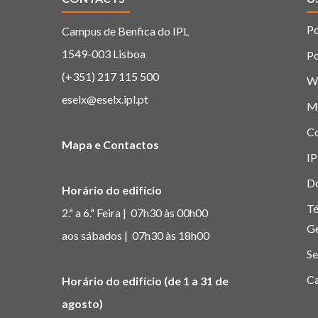
Po
Campus de Benfica do IPL
1549-003 Lisboa
Po
(+351) 217 115 500
W
eselx@eselx.ipl.pt
M
C
Mapa e Contactos
IP
D
Horário do edifício
Té
2.ª a 6.ª Feira | 07h30 às 00h00
G
aos sábados | 07h30 às 18h00
Se
Ca
Horário do edifício (de 1 a 31 de
agosto)