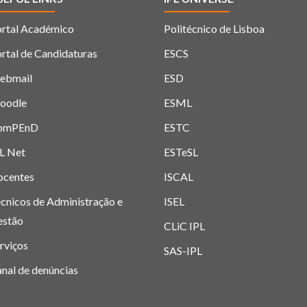
rtal Académico
Politécnico de Lisboa
rtal de Candidaturas
ESCS
ebmail
ESD
oodle
ESML
omPEnD
ESTC
L Net
ESTeSL
ocentes
ISCAL
cnicos de Administração e
ISEL
estão
CLiC IPL
rviços
SAS-IPL
nal de denúncias