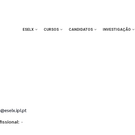
ESELX
CURSOS
CANDIDATOS
INVESTIGAÇÃO
@eselx.ipl.pt
issional:
-