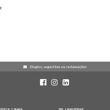
l:
Elogios, sugestões ou reclamações
SEFUL LINKS
IPL UNIVERSE