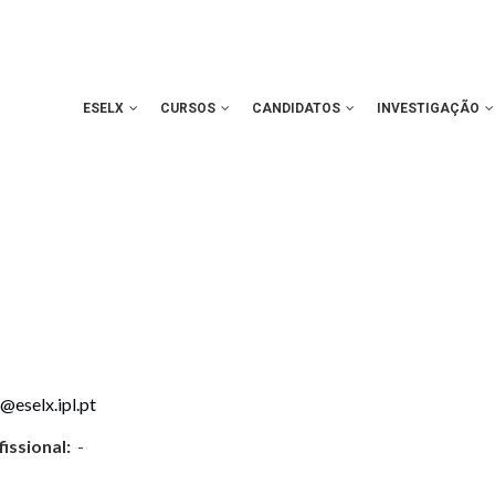
ESELX
CURSOS
CANDIDATOS
INVESTIGAÇÃO
@eselx.ipl.pt
issional:
-