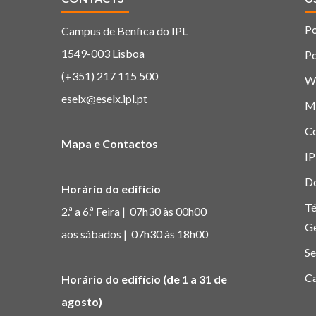
Po
Campus de Benfica do IPL
1549-003 Lisboa
Po
(+351) 217 115 500
W
eselx@eselx.ipl.pt
M
C
Mapa e Contactos
IP
D
Horário do edifício
Té
2.ª a 6.ª Feira | 07h30 às 00h00
G
aos sábados | 07h30 às 18h00
Se
Ca
Horário do edifício (de 1 a 31 de
agosto)