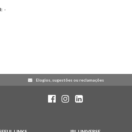
l:
-
Elogios, sugestões ou reclamações
SEFUL LINKS
IPL UNIVERSE