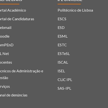
rtal Académico
Politécnico de Lisboa
rtal de Candidaturas
ESCS
ebmail
ESD
oodle
ESML
omPEnD
ESTC
L Net
ESTeSL
ocentes
ISCAL
cnicos de Administração e
ISEL
estão
CLiC IPL
rviços
SAS-IPL
nal de denúncias