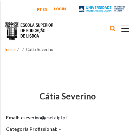
Passar para o conteúdo principal
LOGIN
PT
EN
Início
Cátia Severino
Cátia Severino
Email:
cseverino@eselx.ipl.pt
Categoria Profissional:
-