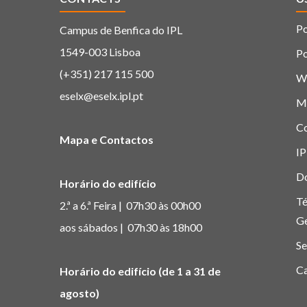
Po
Campus de Benfica do IPL
1549-003 Lisboa
Po
(+351) 217 115 500
W
eselx@eselx.ipl.pt
M
C
Mapa e Contactos
IP
D
Horário do edifício
Té
2.ª a 6.ª Feira | 07h30 às 00h00
G
aos sábados | 07h30 às 18h00
Se
Ca
Horário do edifício (de 1 a 31 de
agosto)