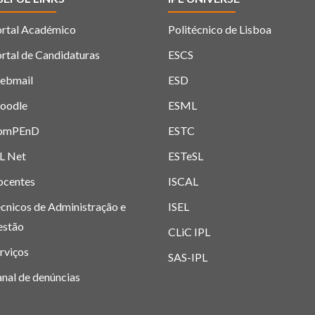
rtal Académico
Politécnico de Lisboa
rtal de Candidaturas
ESCS
ebmail
ESD
oodle
ESML
omPEnD
ESTC
L Net
ESTeSL
ocentes
ISCAL
cnicos de Administração e
ISEL
estão
CLiC IPL
rviços
SAS-IPL
nal de denúncias