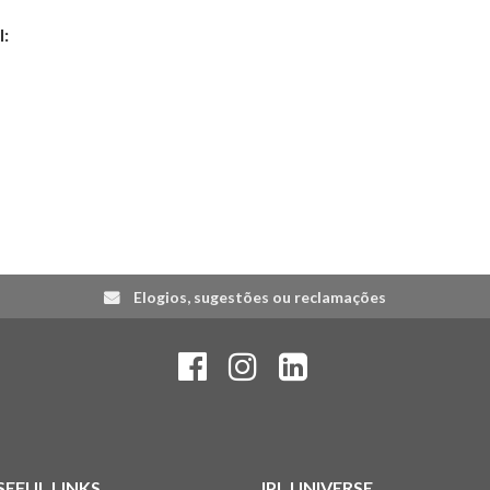
l:
Elogios, sugestões ou reclamações
SEFUL LINKS
IPL UNIVERSE