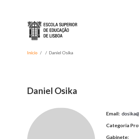
Passar para o conteúdo principal
Início
Daniel Osika
Daniel Osika
Email:
dosika@e
Categoria Prof
Gabinete: