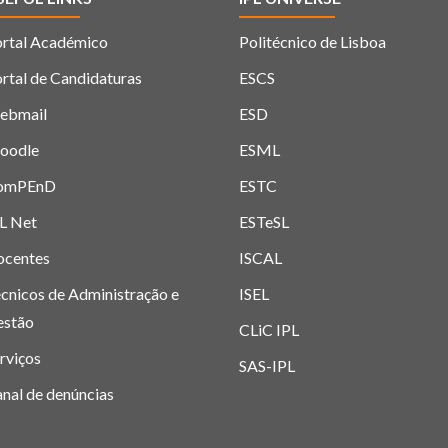
rtal Académico
Politécnico de Lisboa
rtal de Candidaturas
ESCS
ebmail
ESD
oodle
ESML
omPEnD
ESTC
L Net
ESTeSL
ocentes
ISCAL
cnicos de Administração e
ISEL
estão
CLiC IPL
rviços
SAS-IPL
nal de denúncias