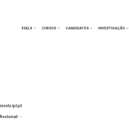
ESELX
CURSOS
CANDIDATOS
INVESTIGAÇÃO
selx.ipl.pt
issional:
-