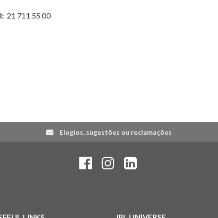
l:
21 711 55 00
Elogios, sugestões ou reclamações
SEFUL LINKS
IPL UNIVERSE