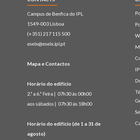
Po
Campus de Benfica do IPL
1549-003 Lisboa
Po
(+351) 217 115 500
W
eselx@eselx.ipl.pt
M
C
Mapa e Contactos
IP
D
Horário do edifício
Té
2.ª a 6.ª Feira | 07h30 às 00h00
G
aos sábados | 07h30 às 18h00
Se
Ca
Horário do edifício (de 1 a 31 de
agosto)