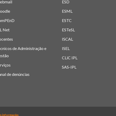
ebmail
ESD
oodle
ESML
omPEnD
ESTC
L Net
ESTeSL
ocentes
ISCAL
cnicos de Administração e
ISEL
estão
CLiC IPL
rviços
SAS-IPL
nal de denúncias
itécnico de Lisboa 2019-
2026. Todos os direitos reservados. |
Polí
s informação