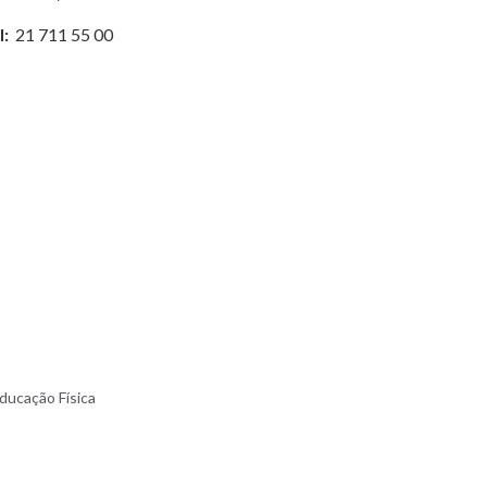
l:
21 711 55 00
ducação Física