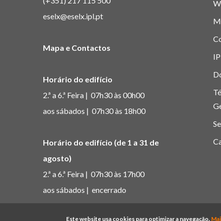
(+351) 217 115 500
W
eselx@eselx.ipl.pt
M
C
Mapa e Contactos
IP
D
Horário do edifício
Té
2.ª a 6.ª Feira | 07h30 às 00h00
G
aos sábados | 07h30 às 18h00
Se
Ca
Horário do edifício (de 1 a 31 de
agosto)
2.ª a 6.ª Feira | 07h30 às 17h00
aos sábados | encerrado
© Copyright Pol
Este website usa cookies para optimizar a navegação.
Mai