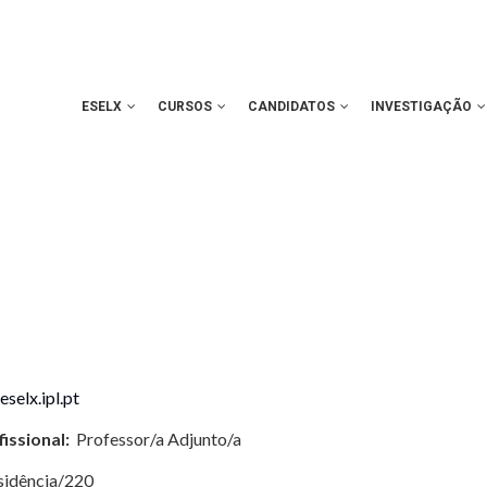
ESELX
CURSOS
CANDIDATOS
INVESTIGAÇÃO
selx.ipl.pt
issional:
Professor/a Adjunto/a
sidência/220