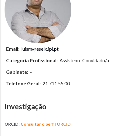
Email:
luism@eselx.ipl.pt
Categoria Profissional:
Assistente Convidado/a
Gabinete:
-
Telefone Geral:
21 711 55 00
Investigação
ORCID
:
Consultar o perfil ORCID