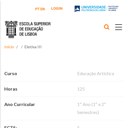
Passar para o conteúdo principal
LOGIN
PT
EN
Início
Eletiva III
Curso
Educação Artística
Horas
125
Ano Curricular
1º Ano (1º e 2º
Semestres)
ECTS:
5