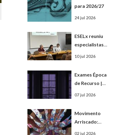
para 2026/27
24 jul 2026
ESELx reuniu
especialistas e
docentes no
10 jul 2026
15.º Seminário
de
Exames Época
Matemática e
de Recurso |
Ciências
2025/26
Experimentais
07 jul 2026
Movimento
Arriscado:
uma formação
02 jul 2026