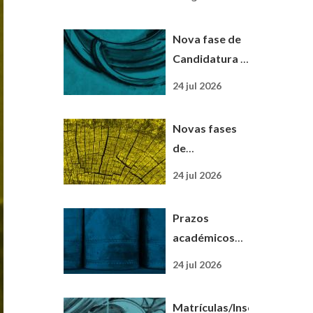
nova
designação
Nova fase de
para uma
Candidatura |
nova etapa
Pós-
24 jul 2026
Graduação em
Educação
Novas fases
Digital
de
Candidatura |
24 jul 2026
Mestrados
Profissionalizantes
Prazos
académicos
para o ano
24 jul 2026
letivo 2026/27
já disponíveis
Matrículas/Inscrições