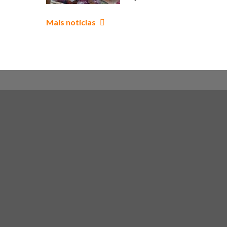
que uniu
corpo,
Mais notícias
criatividade e
aprendizagem