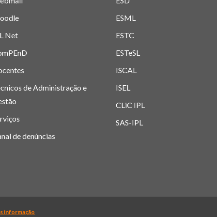
ebmail
ESD
oodle
ESML
L Net
ESTC
omPEnD
ESTeSL
ocentes
ISCAL
cnicos de Administração e
ISEL
estão
CLiC IPL
rviços
SAS-IPL
nal de denúncias
itécnico de Lisboa 2019-
2026. Todos os direitos reservados. |
Polí
s informação