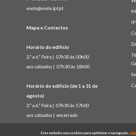
W
eselx@eselx.ipl.pt
M
IP
Mapa e Contactos
C
D
Horário do edifício
Té
2.ª a 6.ª Feira | 07h30 às 00h00
G
aos sábados | 07h30 às 18h00
Se
Ca
Horário do edifício (de 1 a 31 de
agosto)
2.ª a 6.ª Feira | 07h30 às 17h00
aos sábados | encerrado
© Copyright Pol
Este website usa cookies para optimizar a navegação.
Mai