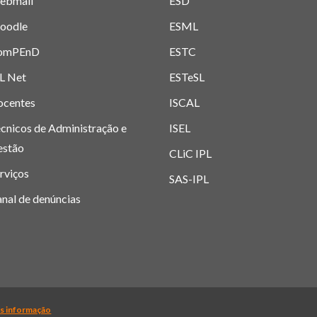
ebmail
ESD
oodle
ESML
omPEnD
ESTC
L Net
ESTeSL
ocentes
ISCAL
cnicos de Administração e
ISEL
estão
CLiC IPL
rviços
SAS-IPL
nal de denúncias
itécnico de Lisboa 2019-
2026. Todos os direitos reservados. |
Polí
s informação