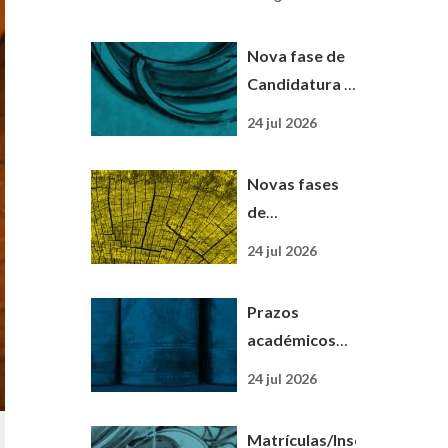
nova
designação
Nova fase de
para uma
Candidatura |
nova etapa
Pós-
24 jul 2026
Graduação em
Educação
Novas fases
Digital
de
Candidatura |
24 jul 2026
Mestrados
Profissionalizantes
Prazos
académicos
para o ano
24 jul 2026
letivo 2026/27
já disponíveis
Matrículas/Inscrições