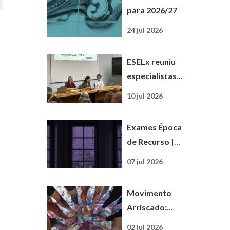
para 2026/27
24 jul 2026
ESELx reuniu
especialistas e
docentes no
10 jul 2026
15.º Seminário
de
Exames Época
Matemática e
de Recurso |
Ciências
2025/26
Experimentais
07 jul 2026
Movimento
Arriscado:
uma formação
02 jul 2026