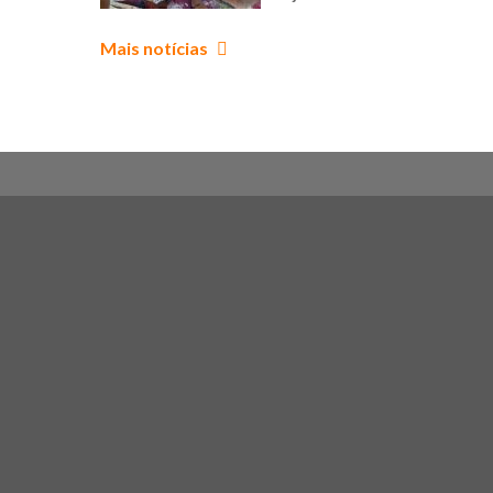
que uniu
corpo,
Mais notícias
criatividade e
aprendizagem