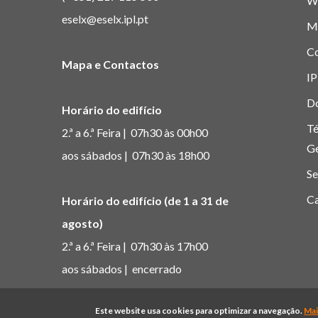
W
eselx@eselx.ipl.pt
M
C
Mapa e Contactos
IP
D
Horário do edifício
Té
2.ª a 6.ª Feira | 07h30 às 00h00
G
aos sábados | 07h30 às 18h00
Se
Ca
Horário do edifício (de 1 a 31 de
agosto)
2.ª a 6.ª Feira | 07h30 às 17h00
aos sábados | encerrado
© Copyright Pol
Este website usa cookies para optimizar a navegação.
Mai