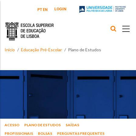
Passar para o conteúdo principal
LOGIN
PT
EN
Início
Educação Pré-Escolar
Plano de Estudos
ACESSO
PLANO DE ESTUDOS
SAÍDAS
PROFISSIONAIS
BOLSAS
PERGUNTAS FREQUENTES