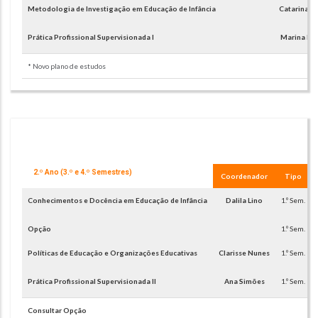
Metodologia de Investigação em Educação de Infância
Catarina 
Prática Profissional Supervisionada I
Marina Fue
* Novo plano de estudos
2.º Ano (3.º e 4.º Semestres)
Coordenador
Tipo
Conhecimentos e Docência em Educação de Infância
Dalila Lino
1.º Sem.
Opção
1.º Sem.
Políticas de Educação e Organizações Educativas
Clarisse Nunes
1.º Sem.
Prática Profissional Supervisionada II
Ana Simões
1.º Sem.
Consultar Opção