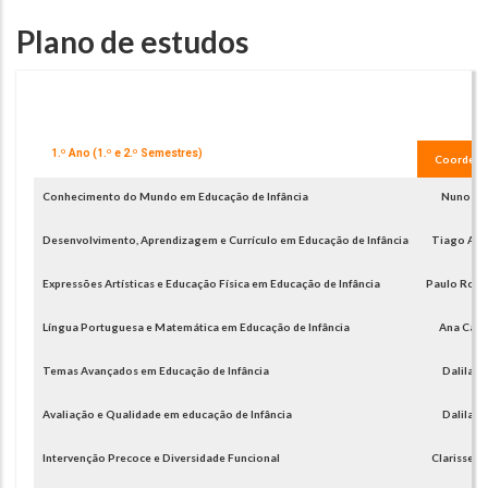
Plano de estudos
1.º Ano (1.º e 2.º Semestres)
Coordena
Conhecimento do Mundo em Educação de Infância
Nuno Me
Desenvolvimento, Aprendizagem e Currículo em Educação de Infância
Tiago Alm
Expressões Artísticas e Educação Física em Educação de Infância
Paulo Rodr
Língua Portuguesa e Matemática em Educação de Infância
Ana Case
Temas Avançados em Educação de Infância
Dalila L
Avaliação e Qualidade em educação de Infância
Dalila L
Intervenção Precoce e Diversidade Funcional
Clarisse N