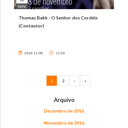
NOV
Thomas Bakk - O Senhor dos Cordéis
(Contautor)
2016-11-08
11:30
Paginação
Página atual
Page
Próxima página
Última página
1
2
›
»
Arquivo
Dezembro de 2016
Novembro de 2016