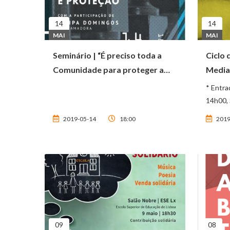
14
14
MAI
MAI
Seminário | “É preciso toda a
Ciclo 
Comunidade para proteger a
Mediaç
criança” ...
2019 (
* Entra
14h00,
2019-05-14
18:00
2019
09
08