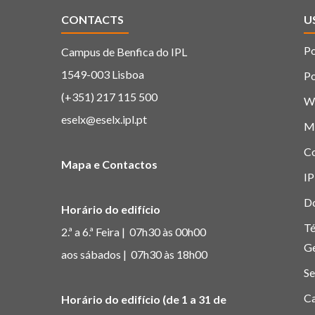
CONTACTS
U
Po
Campus de Benfica do IPL
1549-003 Lisboa
Po
(+351) 217 115 500
W
eselx@eselx.ipl.pt
M
C
Mapa e Contactos
IP
D
Horário do edifício
Té
2.ª a 6.ª Feira | 07h30 às 00h00
G
aos sábados | 07h30 às 18h00
Se
Ca
Horário do edifício (de 1 a 31 de