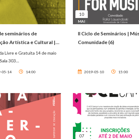
10
MAI
de seminários de
II Ciclo de Seminários | Mú
ão Artística e Cultural |
Comunidade (6)
2)
da Livre e Gratuita 14 de maio
 Sala 303…
-05-14
14:00
2019-05-10
15:00
07