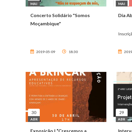
MAI
MAI
Concerto Solidário "Somos
Dia Ab
Moçambique"
Inscriç
2019-05-09
18:30
2019
30
29
ABR
ABR
Exposição | “Crescemos a
Interv