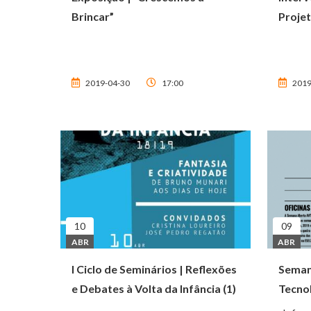
Brincar”
Proje
2019-04-30
17:00
2019
10
09
ABR
ABR
I Ciclo de Seminários | Reflexões
Semana
e Debates à Volta da Infância (1)
Tecno