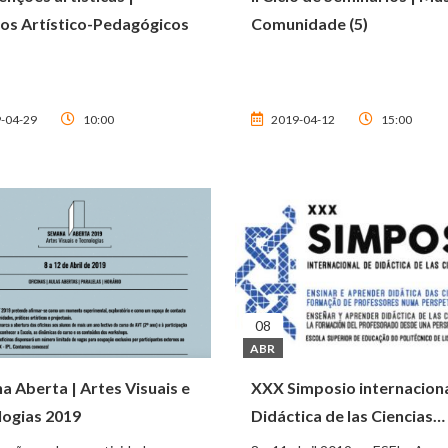
tos Artístico-Pedagógicos
Comunidade (5)
-04-29
10:00
2019-04-12
15:00
08
ABR
 Aberta | Artes Visuais e
XXX Simposio internaciona
logias 2019
Didáctica de las Ciencias
Sociales