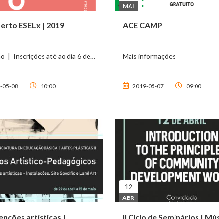
MAI
erto ESELx | 2019
ACE CAMP
ão | Inscrições até ao dia 6 de…
Mais informações
-05-08
10:00
2019-05-07
09:00
12
ABR
enções artísticas |
II Ciclo de Seminários | Mú