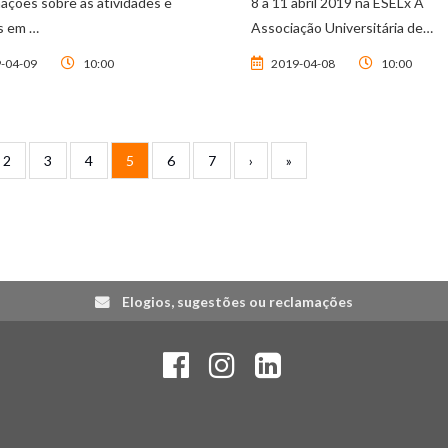
ções sobre as atividades e
8 a 11 abril 2019 na ESELx A
s em …
Associação Universitária de…
-04-09
10:00
2019-04-08
10:00
ior
Page
Page
Page
Página atual
Page
Page
Próxima página
Última página
2
3
4
5
6
7
›
»
Elogios, sugestões ou reclamações