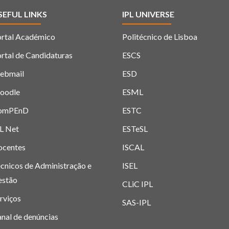
SEFUL LINKS
IPL UNIVERSE
rtal Académico
Politécnico de Lisboa
rtal de Candidaturas
ESCS
ebmail
ESD
oodle
ESML
omPEnD
ESTC
L Net
ESTeSL
ocentes
ISCAL
cnicos de Administração e
ISEL
estão
CLiC IPL
rviços
SAS-IPL
nal de denúncias