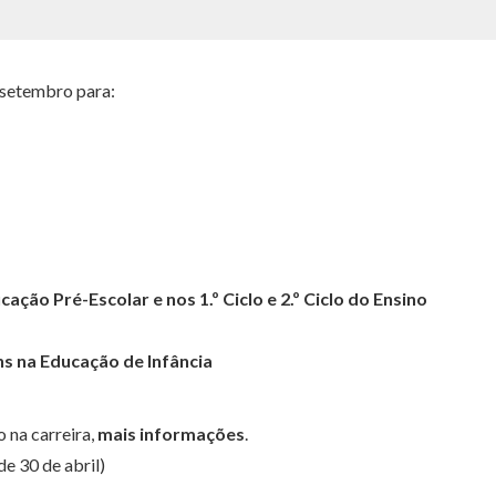
e setembro para:
o Pré-Escolar e nos 1.º Ciclo e 2.º Ciclo do Ensino
s na Educação de Infância
 na carreira,
mais informações
.
e 30 de abril)