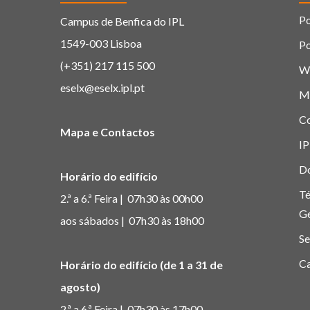
Po
Campus de Benfica do IPL
1549-003 Lisboa
Po
(+351) 217 115 500
W
eselx@eselx.ipl.pt
M
C
Mapa e Contactos
IP
D
Horário do edifício
Té
2.ª a 6.ª Feira | 07h30 às 00h00
G
aos sábados | 07h30 às 18h00
Se
Ca
Horário do edifício (de 1 a 31 de
agosto)
2.ª a 6.ª Feira | 07h30 às 17h00