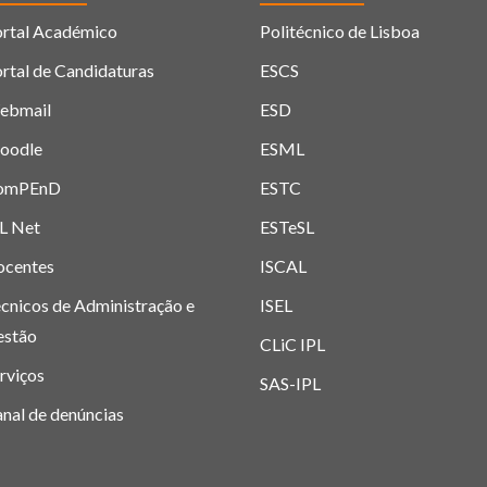
rtal Académico
Politécnico de Lisboa
rtal de Candidaturas
ESCS
ebmail
ESD
oodle
ESML
omPEnD
ESTC
L Net
ESTeSL
ocentes
ISCAL
cnicos de Administração e
ISEL
estão
CLiC IPL
rviços
SAS-IPL
nal de denúncias