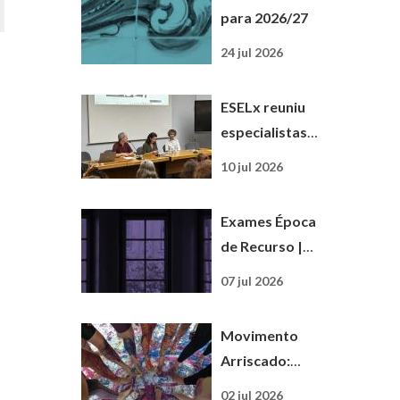
para 2026/27
24 jul 2026
ESELx reuniu
especialistas e
docentes no
10 jul 2026
15.º Seminário
de
Exames Época
Matemática e
de Recurso |
Ciências
2025/26
Experimentais
07 jul 2026
Movimento
Arriscado:
uma formação
02 jul 2026