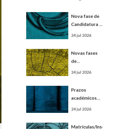
nova
designação
Nova fase de
para uma
Candidatura |
nova etapa
Pós-
24 jul 2026
Graduação em
Educação
Novas fases
Digital
de
Candidatura |
24 jul 2026
Mestrados
Profissionalizantes
Prazos
académicos
para o ano
24 jul 2026
letivo 2026/27
já disponíveis
Matrículas/Inscrições