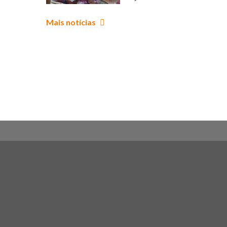
que uniu
corpo,
Mais notícias
criatividade e
aprendizagem