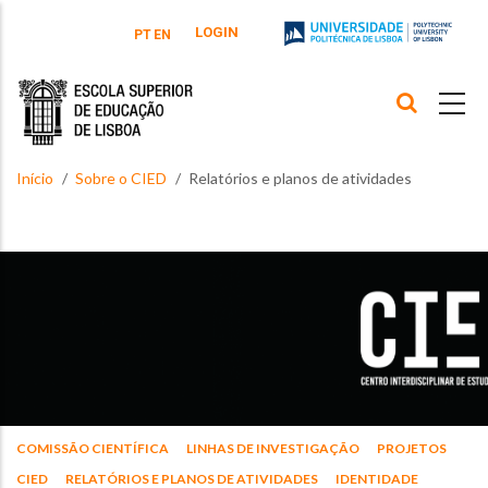
Passar para o conteúdo principal
LOGIN
PT
EN
Início
Sobre o CIED
Relatórios e planos de atividades
COMISSÃO CIENTÍFICA
LINHAS DE INVESTIGAÇÃO
PROJETOS
CIED
RELATÓRIOS E PLANOS DE ATIVIDADES
IDENTIDADE